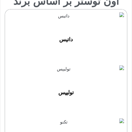
آون توستر بر اساس برند
داتیس
تولیپس