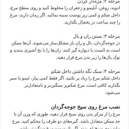
مرحله ۲: مزه‌دار کردن
ادویه، روغن، آبلیمو و زعفران را مخلوط کنید و روی سطح مرغ،
داخل شکم و کمی زیر پوست سینه بمالید. اگر زمان دارید، مرغ
را چند ساعت در یخچال بگذارید.
مرحله ۳: بستن ران و بال
در جوجه‌گردان، بال و ران باز مشکل‌ساز می‌شوند. آن‌ها ممکن
است به المنت یا دیواره گیر کنند. ران‌ها را با نخ آشپزی ببندید و
نوک بال‌ها را زیر بدن مرغ قرار دهید.
مرحله ۴: سبک نگه داشتن داخل شکم
داخل شکم مرغ را زیاد پر نکنید. اگر فقط کمی پیاز، لیمو یا سیر
بگذارید کافی است. مرغ شکم‌پر سنگین‌تر و نامتعادل‌تر
می‌شود.
نصب مرغ روی سیخ جوجه‌گردان
مرغ را از مرکز بدن روی سیخ قرار دهید، طوری که وزن آن تا
حد ممکن متعادل باشد. گیره‌های دو طرف را محکم کنید. مرغ
نباید روی سیخ لق بزند. اگر یک سمت مرغ سنگین‌تر باشد،