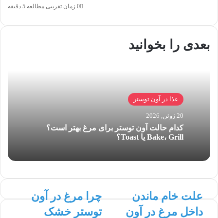
0
زمان تقریبی مطالعه 5 دقیقه
بعدی را بخوانید
غذا در آون توستر
20 ژوئن, 2026
کدام حالت آون توستر برای مرغ بهتر است؟
Bake، Grill یا Toast؟
علت
چرا
علت خام ماندن
چرا مرغ در آون
خام
مرغ
داخل مرغ در آون
توستر خشک
ماندن
در