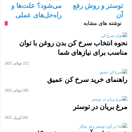
داخل
آون
توستر و روش رفع
می‌شود؟ علت‌ها و
مرغ
توستر
آن
راه‌حل‌های عملی
در
خشک
آون
می‌شود؟
نوشته های مشابه
توستر
علت‌ها
و
و
روش
راه‌حل‌های
نحوه انتخاب سرخ کن بدن روغن با توان
رفع
عملی
مناسب برای نیازهای شما
آن
21 جولای, 2023
راهنمای خرید سرخ کن عمیق
20 جولای, 2023
مرغ بریان در توستر
26 آوریل, 2023