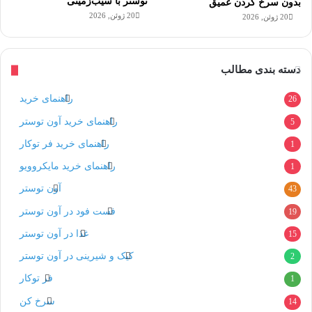
توستر با سیب‌زمینی
بدون سرخ کردن عمیق
20 ژوئن, 2026
20 ژوئن, 2026
دسته بندی مطالب
راهنمای خرید
26
راهنمای خرید آون توستر
5
راهنمای خرید فر توکار
1
راهنمای خرید مایکروویو
1
آون توستر
43
فست فود در آون توستر
19
غذا در آون توستر
15
کیک و شیرینی در آون توستر
2
فر توکار
1
سرخ کن
14