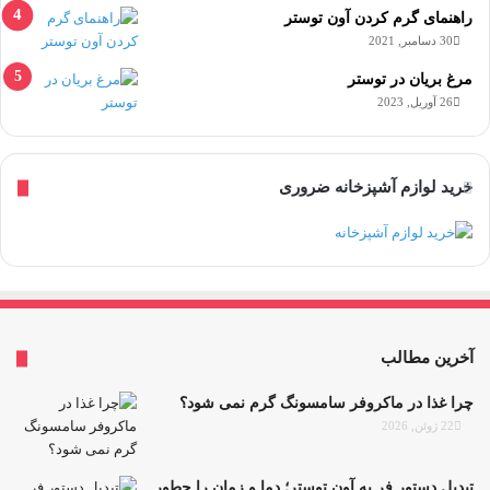
راهنمای گرم کردن آون توستر
30 دسامبر, 2021
مرغ بریان در توستر
26 آوریل, 2023
خرید لوازم آشپزخانه ضروری
آخرین مطالب
چرا غذا در ماکروفر سامسونگ گرم نمی شود؟
22 ژوئن, 2026
تبدیل دستور فر به آون توستر؛ دما و زمان را چطور